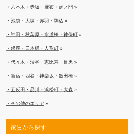
・六本木・赤坂・麻布・虎ノ門
»
・池袋・大塚・赤羽・駒込
»
・神田・秋葉原・水道橋・神保町
»
・銀座・日本橋・人形町
»
・代々木・渋谷・恵比寿・目黒
»
・新宿・四谷・神楽坂・飯田橋
»
・五反田・品川・浜松町・大森
»
・その他のエリア
»
家賃から探す