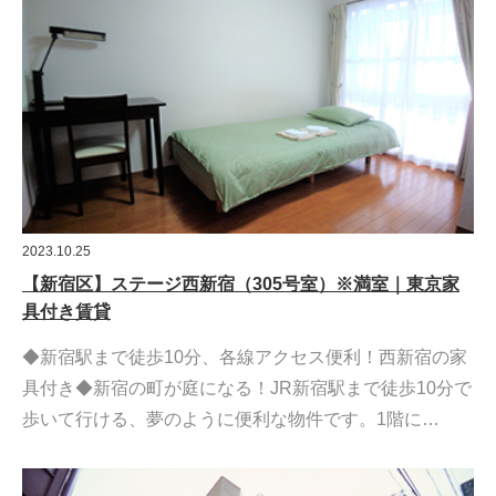
2023.10.25
【新宿区】ステージ西新宿（305号室）※満室｜東京家
具付き賃貸
◆新宿駅まで徒歩10分、各線アクセス便利！西新宿の家
具付き◆新宿の町が庭になる！JR新宿駅まで徒歩10分で
歩いて行ける、夢のように便利な物件です。1階に…