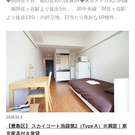
◆南阿佐ヶ谷、都心近郊の快適1R◆東京メトロ丸の内線
「南阿佐ヶ谷駅より徒歩5分」、JR中央線「阿佐ヶ谷駅
より徒歩13分」の好立地。日当たり良好な1R物件…
2026.01.5
【豊島区】 スカイコート池袋第2（Type A）※満室｜東
京家具付き賃貸