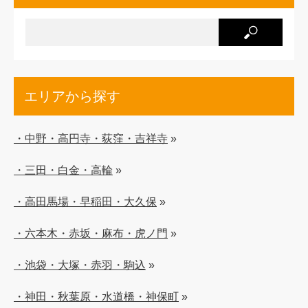
エリアから探す
・中野・高円寺・荻窪・吉祥寺
»
・三田・白金・高輪
»
・高田馬場・早稲田・大久保
»
・六本木・赤坂・麻布・虎ノ門
»
・池袋・大塚・赤羽・駒込
»
・神田・秋葉原・水道橋・神保町
»