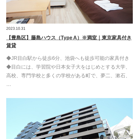
2023.10.31
【豊島区】藤島ハウス（Type A）※満室｜東京家具付き
賃貸
◆JR目白駅から徒歩6分、池袋へも徒歩可能の家具付き
◆目白には、学習院や日本女子大をはじめとする大学、
高校、専門学校と多くの学校がある町で、夢二、漱石、
…