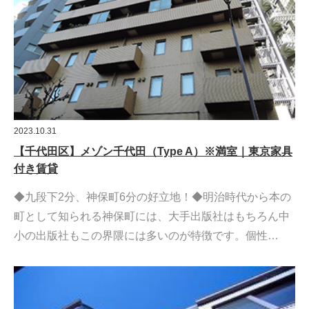
2023.10.31
【千代田区】メゾン千代田（Type A）※満室｜東京家具
付き賃貸
◆九段下2分、神保町6分の好立地！◆明治時代から本の
町として知られる神保町には、大手出版社はもちろん中
小の出版社もこの界隈には多いのが特徴です。個性…