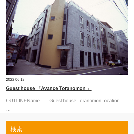
2022.06.12
Guest house 「Avance Toranomon 」
OUTLINEName Guest house ToranomonLocation
…
検索