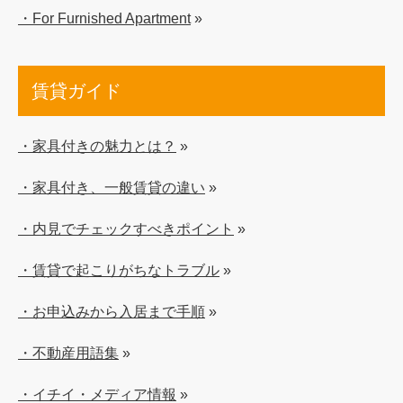
・For Furnished Apartment
»
賃貸ガイド
・家具付きの魅力とは？
»
・家具付き、一般賃貸の違い
»
・内見でチェックすべきポイント
»
・賃貸で起こりがちなトラブル
»
・お申込みから入居まで手順
»
・不動産用語集
»
・イチイ・メディア情報
»