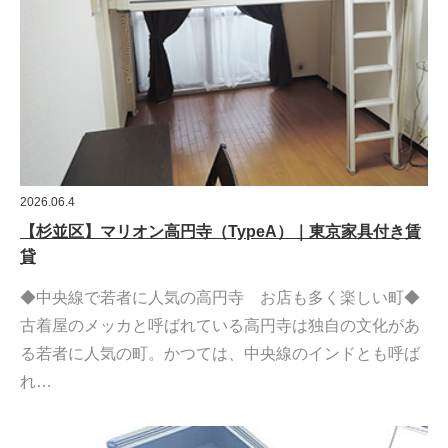
2026.06.4
【杉並区】マリオン高円寺（TypeA）｜東京家具付き賃
貸
◆中央線で若者に人気の高円寺 お店も多く楽しい町◆
古着屋のメッカと呼ばれている高円寺は独自の文化があ
る若者に人気の町。かつては、中央線のインドとも呼ば
れ…