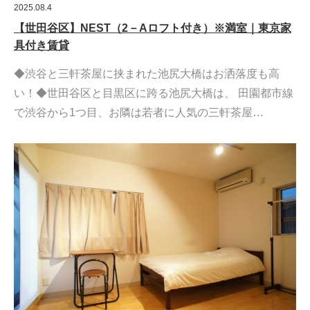
2025.08.4
【世田谷区】NEST（2－Aロフト付き）※満室｜東京家
具付き賃貸
◆渋谷と三軒茶屋に挟まれた池尻大橋はお洒落度も高
い！◆世田谷区と目黒区に跨る池尻大橋は、 田園都市線
で渋谷から1つ目、お隣は若者に人気の三軒茶屋…