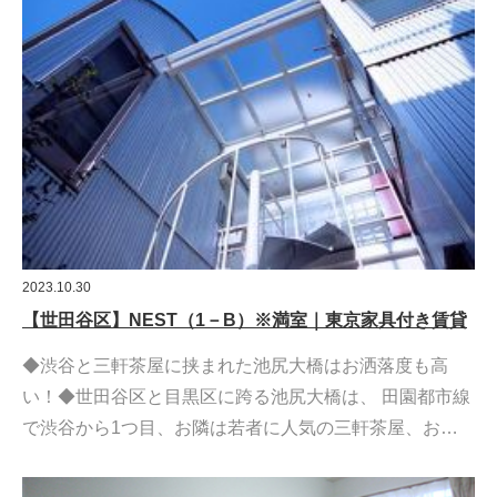
2023.10.30
【世田谷区】NEST（1－B）※満室｜東京家具付き賃貸
◆渋谷と三軒茶屋に挟まれた池尻大橋はお洒落度も高
い！◆世田谷区と目黒区に跨る池尻大橋は、 田園都市線
で渋谷から1つ目、お隣は若者に人気の三軒茶屋、お…