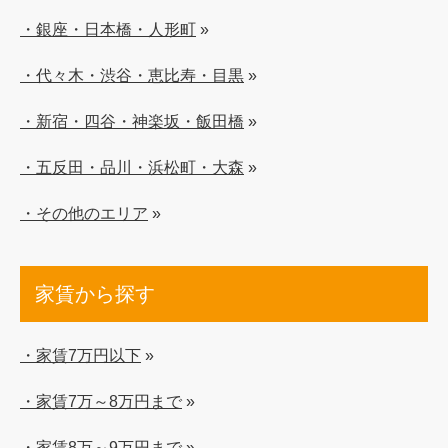
・銀座・日本橋・人形町
»
・代々木・渋谷・恵比寿・目黒
»
・新宿・四谷・神楽坂・飯田橋
»
・五反田・品川・浜松町・大森
»
・その他のエリア
»
家賃から探す
・家賃7万円以下
»
・家賃7万～8万円まで
»
・家賃8万～9万円まで
»