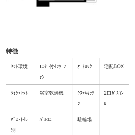
特徴
ﾈｯﾄ環境
ﾓﾆﾀｰ付ｲﾝﾀｰﾌ
ｵｰﾄﾛｯｸ
宅配BOX
ｫﾝ
ｳｫｼｭﾚｯﾄ
浴室乾燥機
ｼｽﾃﾑｷｯﾁ
2口ｶﾞｽｺﾝ
ﾝ
ﾛ
ﾊﾞｽ･ﾄｲﾚ
ﾊﾞﾙｺﾆｰ
駐輪場
別