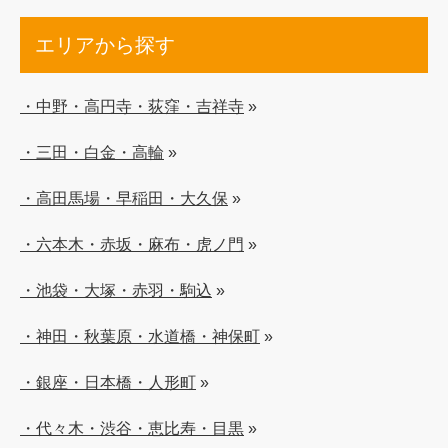
エリアから探す
・中野・高円寺・荻窪・吉祥寺
»
・三田・白金・高輪
»
・高田馬場・早稲田・大久保
»
・六本木・赤坂・麻布・虎ノ門
»
・池袋・大塚・赤羽・駒込
»
・神田・秋葉原・水道橋・神保町
»
・銀座・日本橋・人形町
»
・代々木・渋谷・恵比寿・目黒
»