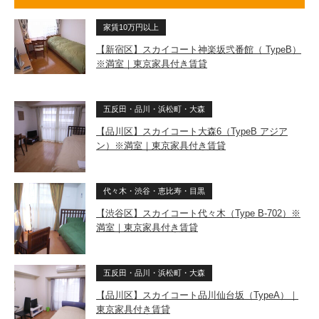
家賃10万円以上
【新宿区】スカイコート神楽坂弐番館（ TypeB）
※満室｜東京家具付き賃貸
五反田・品川・浜松町・大森
【品川区】スカイコート大森6（TypeB アジア
ン）※満室｜東京家具付き賃貸
代々木・渋谷・恵比寿・目黒
【渋谷区】スカイコート代々木（Type B-702）※
満室｜東京家具付き賃貸
五反田・品川・浜松町・大森
【品川区】スカイコート品川仙台坂（TypeA）｜
東京家具付き賃貸