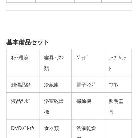
基本備品セット
ﾈｯﾄ環境
寝具･ﾘﾈﾝ
ﾍﾞｯﾄﾞ
ﾃｰﾌﾞﾙｾｯ
類
ﾄ
雑備品類
冷蔵庫
電子ﾚﾝｼﾞ
ｴｱｺﾝ
液晶ﾃﾚﾋﾞ
浴室乾燥
掃除機
照明器
機
具
DVDﾌﾟﾚｲﾔ
食器類
洗濯乾燥