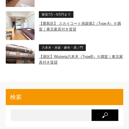
家賃7万～8万円まで
【豊島区】 スカイコート池袋第2（Type A）※満
室｜東京家具付き賃貸
六本木・赤坂・麻布・虎ノ門
【港区】Wisteria六本木（TypeB）※満室｜東京家
具付き賃貸
検索