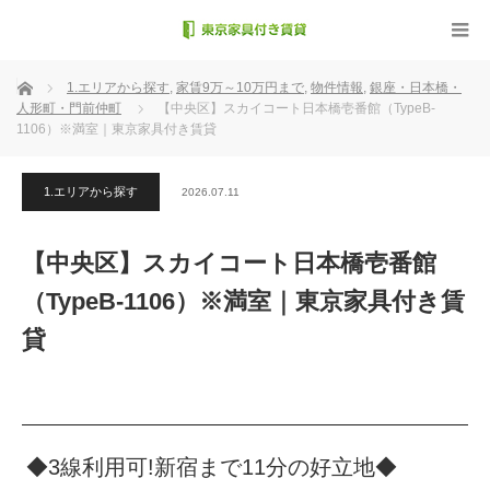
ホーム
1.エリアから探す
,
家賃9万～10万円まで
,
物件情報
,
銀座・日本橋・
人形町・門前仲町
【中央区】スカイコート日本橋壱番館（TypeB-
1106）※満室｜東京家具付き賃貸
1.エリアから探す
2026.07.11
【中央区】スカイコート日本橋壱番館
（TypeB-1106）※満室｜東京家具付き賃
貸
◆3線利用可!新宿まで11分の好立地◆