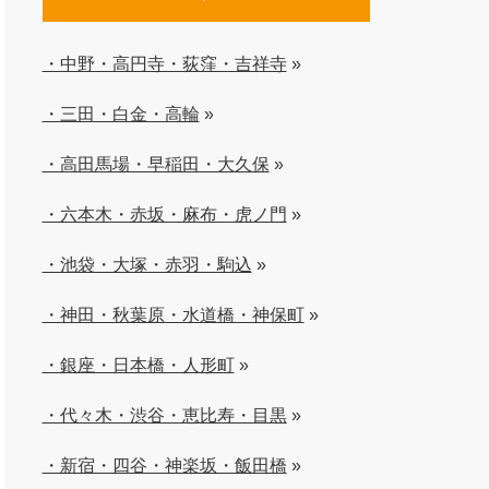
・中野・高円寺・荻窪・吉祥寺
»
・三田・白金・高輪
»
・高田馬場・早稲田・大久保
»
・六本木・赤坂・麻布・虎ノ門
»
・池袋・大塚・赤羽・駒込
»
・神田・秋葉原・水道橋・神保町
»
・銀座・日本橋・人形町
»
・代々木・渋谷・恵比寿・目黒
»
・新宿・四谷・神楽坂・飯田橋
»