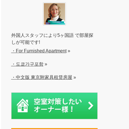
外国人スタッフにより5ヶ国語 で部屋探
しが可能です!
・For Furnished Apartment
»
・도쿄가구포함
»
・中文版 東京附家具租赁房屋
»