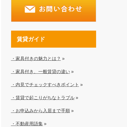
賃貸ガイド
・家具付きの魅力とは？
»
・家具付き、一般賃貸の違い
»
・内見でチェックすべきポイント
»
・賃貸で起こりがちなトラブル
»
・お申込みから入居まで手順
»
・不動産用語集
»