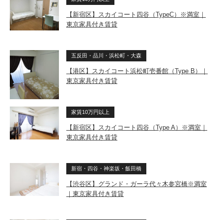
【新宿区】スカイコート四谷（TypeC）※満室｜
東京家具付き賃貸
五反田・品川・浜松町・大森
【港区】スカイコート浜松町壱番館（Type B）｜
東京家具付き賃貸
家賃10万円以上
【新宿区】スカイコート四谷（Type A）※満室｜
東京家具付き賃貸
新宿・四谷・神楽坂・飯田橋
【渋谷区】グランド・ガーラ代々木参宮橋※満室
｜東京家具付き賃貸