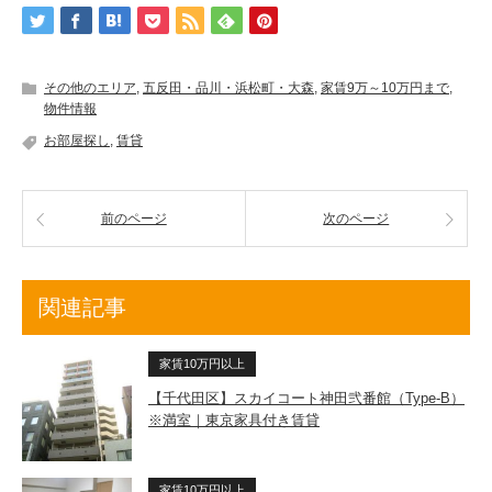
その他のエリア
,
五反田・品川・浜松町・大森
,
家賃9万～10万円まで
,
物件情報
お部屋探し
,
賃貸
前のページ
次のページ
関連記事
家賃10万円以上
【千代田区】スカイコート神田弐番館（Type-B）
※満室｜東京家具付き賃貸
家賃10万円以上