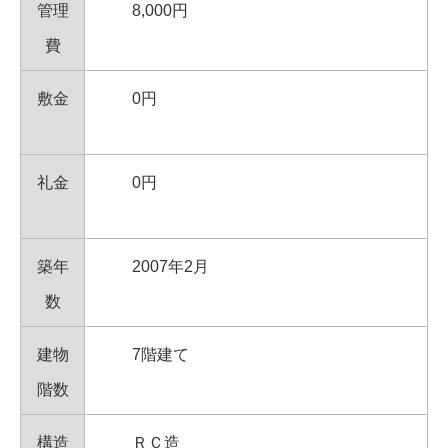
管理
8,000円
費
敷金
0円
礼金
0円
築年
2007年2月
数
建物
7階建て
階数
構造
ＲＣ造