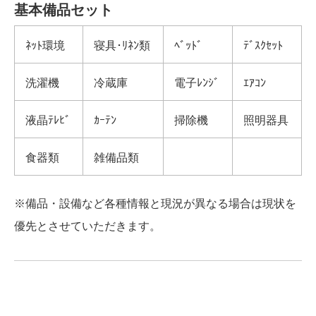
基本備品セット
ﾈｯﾄ環境
寝具･ﾘﾈﾝ類
ﾍﾞｯﾄﾞ
ﾃﾞｽｸｾｯﾄ
洗濯機
冷蔵庫
電子ﾚﾝｼﾞ
ｴｱｺﾝ
液晶ﾃﾚﾋﾞ
ｶｰﾃﾝ
掃除機
照明器具
食器類
雑備品類
※備品・設備など各種情報と現況が異なる場合は現状を
優先とさせていただきます。