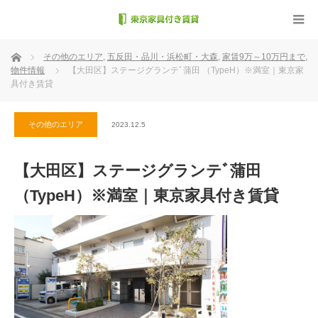
ホーム
その他のエリア
,
五反田・品川・浜松町・大森
,
家賃9万～10万円まで
,
物件情報
【大田区】ステージグランテﾞ蒲田 （TypeH）※満室｜東京家
具付き賃貸
その他のエリア
2023.12.5
【大田区】ステージグランテﾞ蒲田
（TypeH）※満室｜東京家具付き賃貸