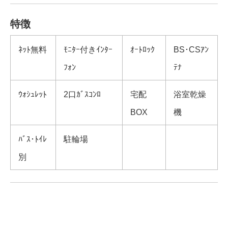
特徴
ﾈｯﾄ無料
ﾓﾆﾀｰ付きｲﾝﾀｰ
ｵｰﾄﾛｯｸ
BS･CSｱﾝ
ﾌｫﾝ
ﾃﾅ
ｳｫｼｭﾚｯﾄ
2口ｶﾞｽｺﾝﾛ
宅配
浴室乾燥
BOX
機
ﾊﾞｽ･ﾄｲﾚ
駐輪場
別