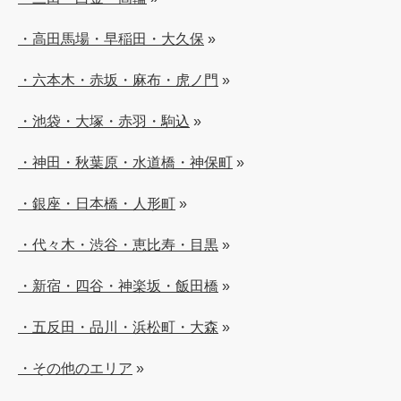
・高田馬場・早稲田・大久保
»
・六本木・赤坂・麻布・虎ノ門
»
・池袋・大塚・赤羽・駒込
»
・神田・秋葉原・水道橋・神保町
»
・銀座・日本橋・人形町
»
・代々木・渋谷・恵比寿・目黒
»
・新宿・四谷・神楽坂・飯田橋
»
・五反田・品川・浜松町・大森
»
・その他のエリア
»