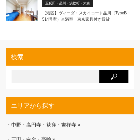
五反田・品川・浜松町・大森
【港区】ヴィーダ・スカイコート品川（TypeB・
514号室）※満室｜東京家具付き賃貸
検索
エリアから探す
・中野・高円寺・荻窪・吉祥寺
»
・三田・白金・高輪
»