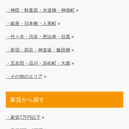
・神田・秋葉原・水道橋・神保町
»
・銀座・日本橋・人形町
»
・代々木・渋谷・恵比寿・目黒
»
・新宿・四谷・神楽坂・飯田橋
»
・五反田・品川・浜松町・大森
»
・その他のエリア
»
家賃から探す
・家賃7万円以下
»