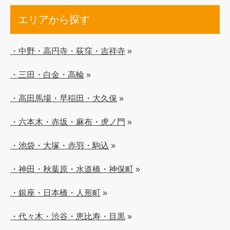
エリアから探す
・中野・高円寺・荻窪・吉祥寺
»
・三田・白金・高輪
»
・高田馬場・早稲田・大久保
»
・六本木・赤坂・麻布・虎ノ門
»
・池袋・大塚・赤羽・駒込
»
・神田・秋葉原・水道橋・神保町
»
・銀座・日本橋・人形町
»
・代々木・渋谷・恵比寿・目黒
»