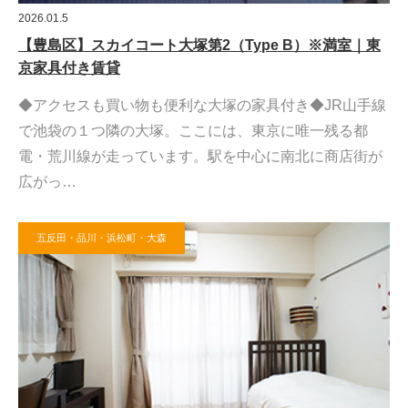
2026.01.5
【豊島区】スカイコート大塚第2（Type B）※満室｜東
京家具付き賃貸
◆アクセスも買い物も便利な大塚の家具付き◆JR山手線
で池袋の１つ隣の大塚。ここには、東京に唯一残る都
電・荒川線が走っています。駅を中心に南北に商店街が
広がっ…
五反田・品川・浜松町・大森