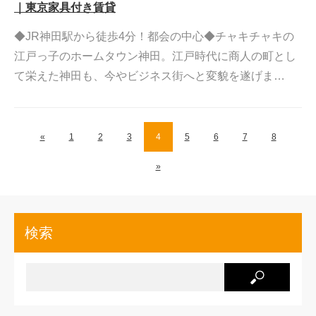
｜東京家具付き賃貸
◆JR神田駅から徒歩4分！都会の中心◆チャキチャキの
江戸っ子のホームタウン神田。江戸時代に商人の町とし
て栄えた神田も、今やビジネス街へと変貌を遂げま…
«
1
2
3
4
5
6
7
8
»
検索