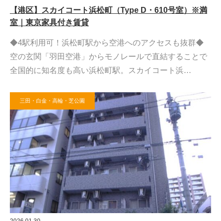
【港区】スカイコート浜松町（Type D・610号室）※満
室｜東京家具付き賃貸
◆4駅利用可！浜松町駅から空港へのアクセスも抜群◆
空の玄関「羽田空港」からモノレールで直結することで
全国的に知名度も高い浜松町駅。スカイコート浜…
三田・白金・高輪・芝公園
2026.01.30