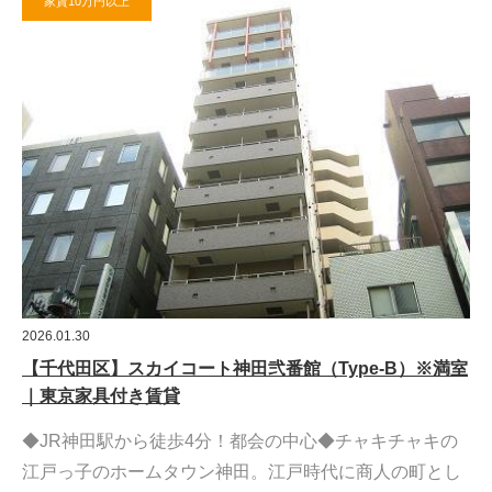
家賃10万円以上
2026.01.30
【千代田区】スカイコート神田弐番館（Type-B）※満室
｜東京家具付き賃貸
◆JR神田駅から徒歩4分！都会の中心◆チャキチャキの
江戸っ子のホームタウン神田。江戸時代に商人の町とし