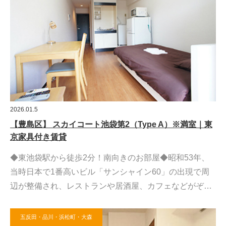
2026.01.5
【豊島区】 スカイコート池袋第2（Type A）※満室｜東
京家具付き賃貸
◆東池袋駅から徒歩2分！南向きのお部屋◆昭和53年、
当時日本で1番高いビル「サンシャイン60」の出現で周
辺が整備され、レストランや居酒屋、カフェなどがぞ…
五反田・品川・浜松町・大森