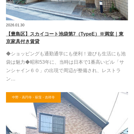
2026.01.30
【豊島区】スカイコート池袋第7（TypeE）※満室｜東
京家具付き賃貸
◆ショッピングも通勤通学にも便利！遊びも生活にも池
袋は魅力◆昭和53年に、当時は日本で1番高いビル「サ
ンシャイン６０」の出現で周辺が整備され、レストラ
ン…
中野・高円寺・荻窪・吉祥寺