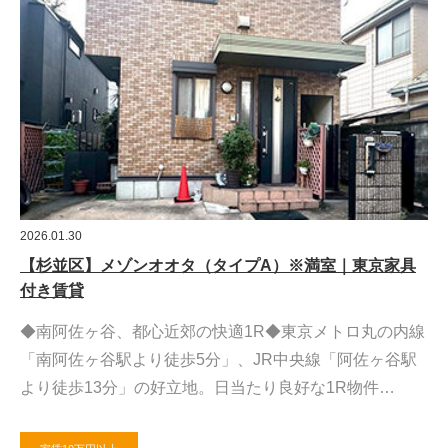
2026.01.30
【杉並区】メゾンオオタ（タイプA）※満室｜東京家具
付き賃貸
◆南阿佐ヶ谷、都心近郊の快適1R◆東京メトロ丸の内線
「南阿佐ヶ谷駅より徒歩5分」、JR中央線「阿佐ヶ谷駅
より徒歩13分」の好立地。日当たり良好な1R物件…