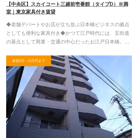
【中央区】スカイコート三越前壱番館（タイプD）※満
室｜東京家具付き賃貸
◆老舗デパートやお店が立ち並ぶ日本橋ビジネスの拠点
としても便利な家具付き◆かつて江戸時代には、五街道
の基点として商業・交通の中心だったお江戸日本橋。…
家賃9万～10万円まで