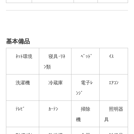
基本備品
ﾈｯﾄ環境
寝具･ﾘﾈ
ﾍﾞｯﾄﾞ
ｲｽ
ﾝ類
洗濯機
冷蔵庫
電子ﾚ
ｴｱｺﾝ
ﾝｼﾞ
ﾃﾚﾋﾞ
ｶｰﾃﾝ
掃除
照明器
機
具