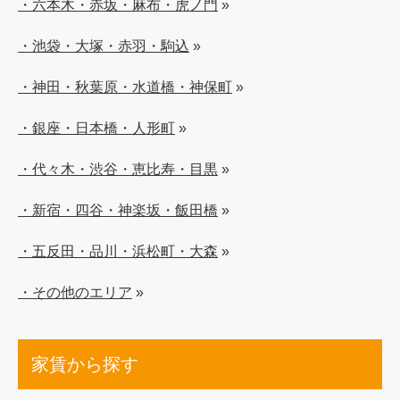
・六本木・赤坂・麻布・虎ノ門
»
・池袋・大塚・赤羽・駒込
»
・神田・秋葉原・水道橋・神保町
»
・銀座・日本橋・人形町
»
・代々木・渋谷・恵比寿・目黒
»
・新宿・四谷・神楽坂・飯田橋
»
・五反田・品川・浜松町・大森
»
・その他のエリア
»
家賃から探す