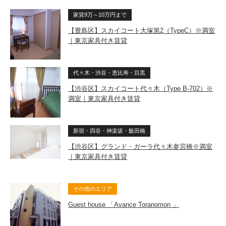
家賃9万～10万円まで
【豊島区】スカイコート大塚第2（TypeC）※満室
｜東京家具付き賃貸
代々木・渋谷・恵比寿・目黒
【渋谷区】スカイコート代々木（Type B-702）※
満室｜東京家具付き賃貸
新宿・四谷・神楽坂・飯田橋
【渋谷区】グランド・ガーラ代々木参宮橋※満室
｜東京家具付き賃貸
その他のエリア
Guest house 「Avance Toranomon 」