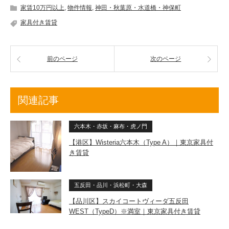
家賃10万円以上
,
物件情報
,
神田・秋葉原・水道橋・神保町
家具付き賃貸
前のページ
次のページ
関連記事
六本木・赤坂・麻布・虎ノ門
【港区】Wisteria六本木（Type A）｜東京家具付
き賃貸
五反田・品川・浜松町・大森
【品川区】スカイコートヴィーダ五反田
WEST（TypeD）※満室｜東京家具付き賃貸