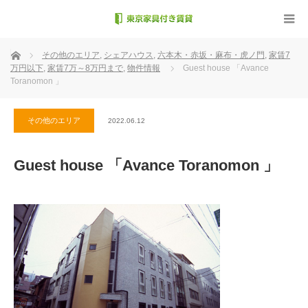
ホーム
その他のエリア
,
シェアハウス
,
六本木・赤坂・麻布・虎ノ門
,
家賃7
万円以下
,
家賃7万～8万円まで
,
物件情報
Guest house 「Avance
Toranomon 」
その他のエリア
2022.06.12
Guest house 「Avance Toranomon 」