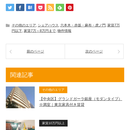
その他のエリア
,
シェアハウス
,
六本木・赤坂・麻布・虎ノ門
,
家賃7万
円以下
,
家賃7万～8万円まで
,
物件情報
前のページ
次のページ
関連記事
その他のエリア
【中央区】グランドガーラ銀座（モダンタイプ）
※満室｜東京家具付き賃貸
家賃10万円以上