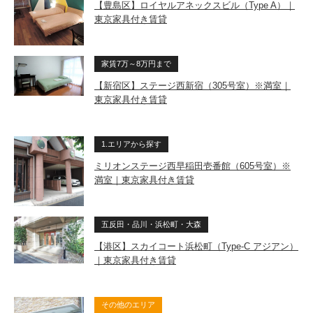
【豊島区】ロイヤルアネックスビル（Type A）｜
東京家具付き賃貸
家賃7万～8万円まで
【新宿区】ステージ西新宿（305号室）※満室｜
東京家具付き賃貸
1.エリアから探す
ミリオンステージ西早稲田壱番館（605号室）※
満室｜東京家具付き賃貸
五反田・品川・浜松町・大森
【港区】スカイコート浜松町（Type-C アジアン）
｜東京家具付き賃貸
その他のエリア