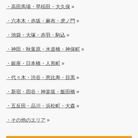
・高田馬場・早稲田・大久保
»
・六本木・赤坂・麻布・虎ノ門
»
・池袋・大塚・赤羽・駒込
»
・神田・秋葉原・水道橋・神保町
»
・銀座・日本橋・人形町
»
・代々木・渋谷・恵比寿・目黒
»
・新宿・四谷・神楽坂・飯田橋
»
・五反田・品川・浜松町・大森
»
・その他のエリア
»