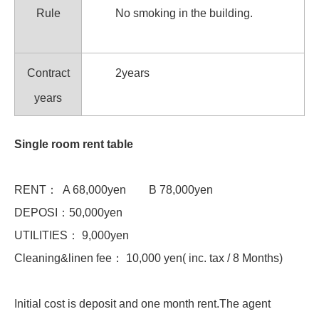
Rule
No smoking in the building.
Contract
2years
years
Single room rent table
RENT： A 68,000yen B 78,000yen
DEPOSI：50,000yen
UTILITIES： 9,000yen
Cleaning&linen fee： 10,000 yen( inc. tax / 8 Months)
Initial cost is deposit and one month rent.The agent