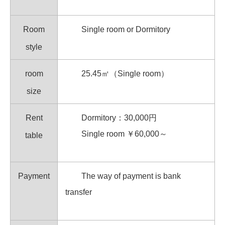
Room
Single room or Dormitory
style
room
25.45㎡（Single room）
size
Rent
Dormitory：30,000円
Single room ￥60,000～
table
Payment
The way of payment is bank
transfer