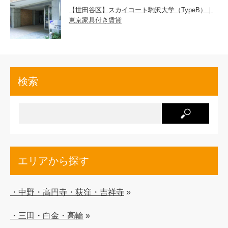
【世田谷区】スカイコート駒沢大学（TypeB）｜
東京家具付き賃貸
検索
エリアから探す
・中野・高円寺・荻窪・吉祥寺
»
・三田・白金・高輪
»