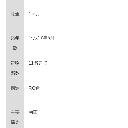
礼金
1ヶ月
築年
平成17年5月
数
建物
11階建て
階数
構造
RC造
主要
南西
採光