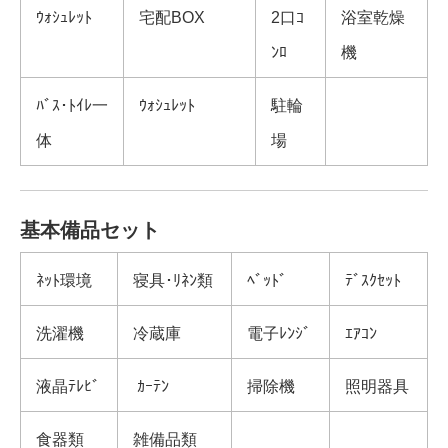
ｳｫｼｭﾚｯﾄ
宅配BOX
2口ｺ
浴室乾燥
ﾝﾛ
機
ﾊﾞｽ･ﾄｲﾚ一
ｳｫｼｭﾚｯﾄ
駐輪
体
場
基本備品セット
ﾈｯﾄ環境
寝具･ﾘﾈﾝ類
ﾍﾞｯﾄﾞ
ﾃﾞｽｸｾｯﾄ
洗濯機
冷蔵庫
電子ﾚﾝｼﾞ
ｴｱｺﾝ
液晶ﾃﾚﾋﾞ
ｶｰﾃﾝ
掃除機
照明器具
食器類
雑備品類