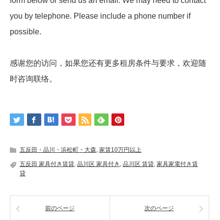
form below or send us an email. We may need to contact
you by telephone. Please include a phone number if
possible.
感谢您的访问，如果您还有更多租房条件与要求，欢迎随
时咨询联络。
五反田・品川・浜松町・大森
,
家賃10万円以上
五反田 家具付き賃貸
,
品川区 家具付き
,
品川区 賃貸
,
家具家電付き賃
貸
前のページ
次のページ