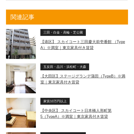
関連記事
三田・白金・高輪・芝公園
【港区】 スカイコート三田慶大前壱番館 （Type
A）※満室｜東京家具付き賃貸
五反田・品川・浜松町・大森
【大田区】ステージグランデ蒲田（TypeB）※満
室｜東京家具付き賃貸
家賃10万円以上
【中央区】 スカイコート日本橋人形町第
5（TypeA）※満室｜東京家具付き賃貸