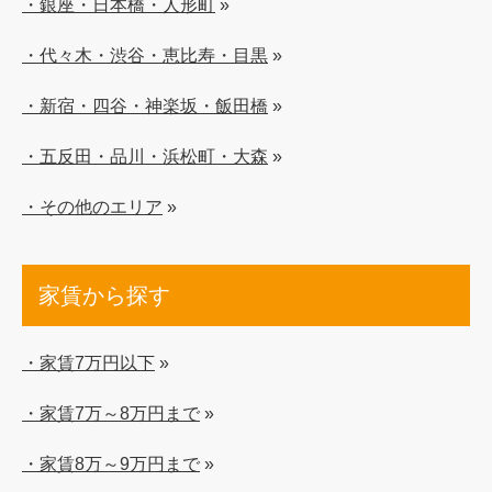
・銀座・日本橋・人形町
»
・代々木・渋谷・恵比寿・目黒
»
・新宿・四谷・神楽坂・飯田橋
»
・五反田・品川・浜松町・大森
»
・その他のエリア
»
家賃から探す
・家賃7万円以下
»
・家賃7万～8万円まで
»
・家賃8万～9万円まで
»