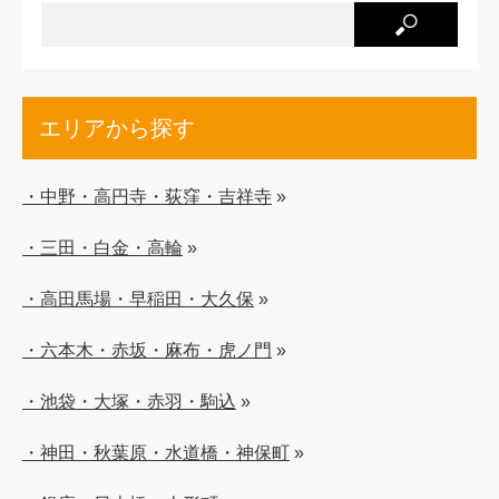
エリアから探す
・中野・高円寺・荻窪・吉祥寺
»
・三田・白金・高輪
»
・高田馬場・早稲田・大久保
»
・六本木・赤坂・麻布・虎ノ門
»
・池袋・大塚・赤羽・駒込
»
・神田・秋葉原・水道橋・神保町
»