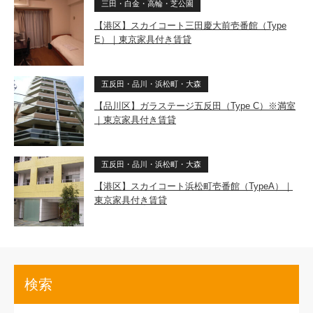
三田・白金・高輪・芝公園
【港区】スカイコート三田慶大前壱番館（Type
E）｜東京家具付き賃貸
五反田・品川・浜松町・大森
【品川区】ガラステージ五反田（Type C）※満室
｜東京家具付き賃貸
五反田・品川・浜松町・大森
【港区】スカイコート浜松町壱番館（TypeA）｜
東京家具付き賃貸
検索