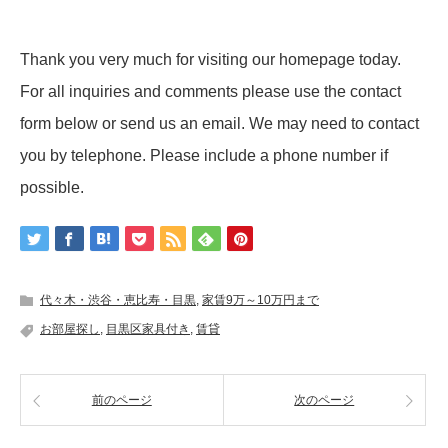
Thank you very much for visiting our homepage today.
For all inquiries and comments please use the contact
form below or send us an email. We may need to contact
you by telephone. Please include a phone number if
possible.
代々木・渋谷・恵比寿・目黒
,
家賃9万～10万円まで
お部屋探し
,
目黒区家具付き
,
賃貸
前のページ
次のページ