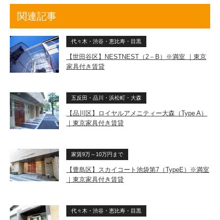
関連記事
代々木・渋谷・恵比寿・目黒
【世田谷区】NESTNEST（2－B）※満室 ｜東京
家具付き賃貸
五反田・品川・浜松町・大森
【品川区】ロイヤルアメニティー大森（Type A）
｜東京家具付き賃貸
家賃9万～10万円まで
【豊島区】スカイコート池袋第7（TypeE）※満室
｜東京家具付き賃貸
代々木・渋谷・恵比寿・目黒