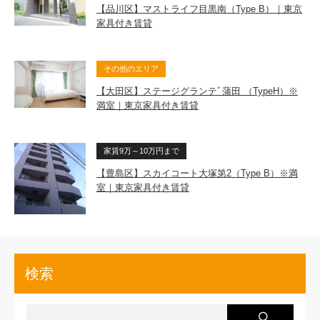
【品川区】マストライフ目黒南（Type B）｜東京
家具付き賃貸
その他のエリア
【大田区】ステージグランテﾞ蒲田 （TypeH）※
満室｜東京家具付き賃貸
家賃9万～10万円まで
【豊島区】スカイコート大塚第2（Type B）※満
室｜東京家具付き賃貸
検索