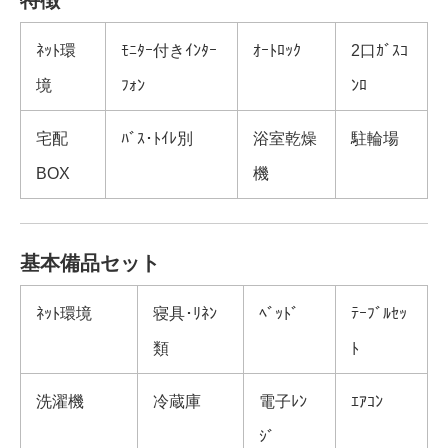
ﾈｯﾄ環
ﾓﾆﾀｰ付きｲﾝﾀｰ
ｵｰﾄﾛｯｸ
2口ｶﾞｽｺ
境
ﾌｫﾝ
ﾝﾛ
宅配
ﾊﾞｽ･ﾄｲﾚ別
浴室乾燥
駐輪場
BOX
機
基本備品セット
ﾈｯﾄ環境
寝具･ﾘﾈﾝ
ﾍﾞｯﾄﾞ
ﾃｰﾌﾞﾙｾｯ
類
ﾄ
洗濯機
冷蔵庫
電子ﾚﾝ
ｴｱｺﾝ
ｼﾞ