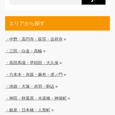
エリアから探す
・中野・高円寺・荻窪・吉祥寺
»
・三田・白金・高輪
»
・高田馬場・早稲田・大久保
»
・六本木・赤坂・麻布・虎ノ門
»
・池袋・大塚・赤羽・駒込
»
・神田・秋葉原・水道橋・神保町
»
・銀座・日本橋・人形町
»