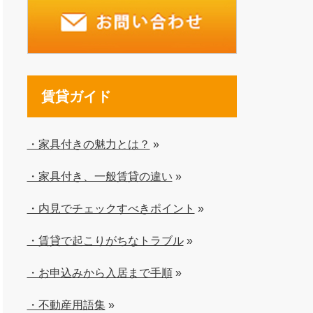
賃貸ガイド
・家具付きの魅力とは？
»
・家具付き、一般賃貸の違い
»
・内見でチェックすべきポイント
»
・賃貸で起こりがちなトラブル
»
・お申込みから入居まで手順
»
・不動産用語集
»