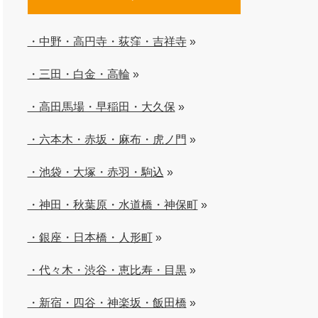
・中野・高円寺・荻窪・吉祥寺
»
・三田・白金・高輪
»
・高田馬場・早稲田・大久保
»
・六本木・赤坂・麻布・虎ノ門
»
・池袋・大塚・赤羽・駒込
»
・神田・秋葉原・水道橋・神保町
»
・銀座・日本橋・人形町
»
・代々木・渋谷・恵比寿・目黒
»
・新宿・四谷・神楽坂・飯田橋
»