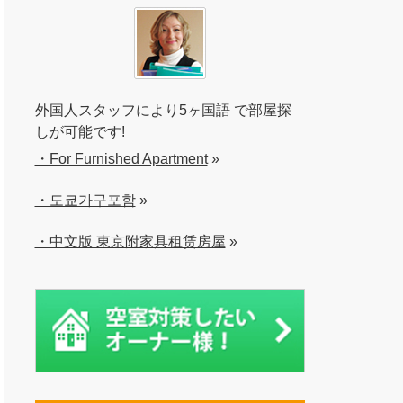
外国人スタッフにより5ヶ国語 で部屋探
しが可能です!
・For Furnished Apartment
»
・도쿄가구포함
»
・中文版 東京附家具租赁房屋
»