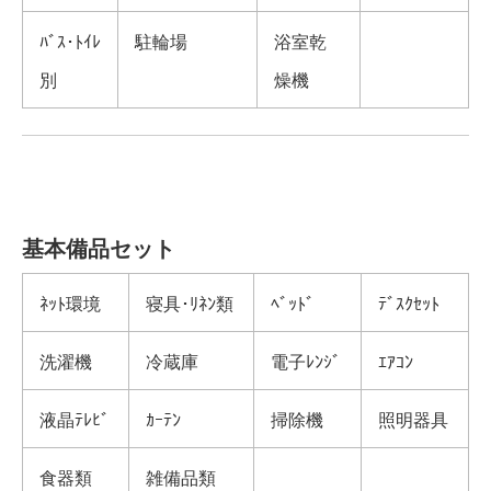
ﾊﾞｽ･ﾄｲﾚ
駐輪場
浴室乾
別
燥機
基本備品セット
ﾈｯﾄ環境
寝具･ﾘﾈﾝ類
ﾍﾞｯﾄﾞ
ﾃﾞｽｸｾｯﾄ
洗濯機
冷蔵庫
電子ﾚﾝｼﾞ
ｴｱｺﾝ
液晶ﾃﾚﾋﾞ
ｶｰﾃﾝ
掃除機
照明器具
食器類
雑備品類