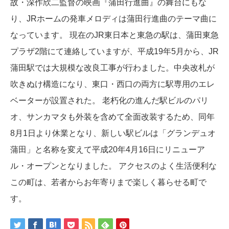
故・深作欣二監督の映画『蒲田行進曲』の舞台にもな
り、JRホームの発車メロディは蒲田行進曲のテーマ曲に
なっています。 現在のJR東日本と東急の駅は、蒲田東急
プラザ2階にて連絡していますが、平成19年5月から、JR
蒲田駅では大規模な改良工事が行わました。中央改札が
吹きぬけ構造になり、東口・西口の両方に駅専用のエレ
ベーターが設置された。 老朽化の進んだ駅ビルのパリ
オ、サンカマタも外装を含めて全面改装するため、同年
8月1日より休業となり、新しい駅ビルは「グランデュオ
蒲田」と名称を変えて平成20年4月16日にリニューア
ル・オープンとなりました。 アクセスのよく生活便利な
この町は、若者からお年寄りまで楽しく暮らせる町で
す。