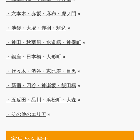
・六本木・赤坂・麻布・虎ノ門
»
・池袋・大塚・赤羽・駒込
»
・神田・秋葉原・水道橋・神保町
»
・銀座・日本橋・人形町
»
・代々木・渋谷・恵比寿・目黒
»
・新宿・四谷・神楽坂・飯田橋
»
・五反田・品川・浜松町・大森
»
・その他のエリア
»
家賃から探す