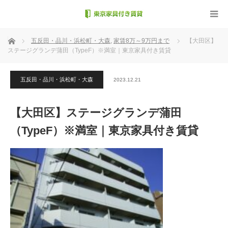
ホーム
五反田・品川・浜松町・大森
,
家賃8万～9万円まで
【大田区】
ステージグランデ蒲田（TypeF）※満室｜東京家具付き賃貸
五反田・品川・浜松町・大森
2023.12.21
【大田区】ステージグランデ蒲田
（TypeF）※満室｜東京家具付き賃貸