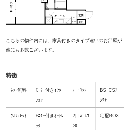
こちらの物件内には、家具付きのタイプ違いのお部屋が
他にも多数ございます。
特徴
ﾈｯﾄ無料
ﾓﾆﾀｰ付きｲﾝﾀｰ
ｵｰﾄﾛｯｸ
BS･CSｱ
ﾌｫﾝ
ﾝﾃﾅ
ｳｫｼｭﾚｯﾄ
ﾓﾆﾀｰ付きｵｰﾄﾛ
2口ｶﾞｽｺ
宅配BOX
ｯｸ
ﾝﾛ