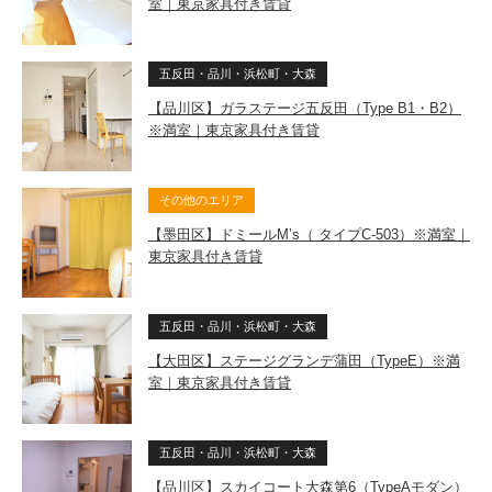
室｜東京家具付き賃貸
五反田・品川・浜松町・大森
【品川区】ガラステージ五反田（Type B1・B2）
※満室｜東京家具付き賃貸
その他のエリア
【墨田区】ドミールM’s（ タイプC-503）※満室｜
東京家具付き賃貸
五反田・品川・浜松町・大森
【大田区】ステージグランデ蒲田（TypeE）※満
室｜東京家具付き賃貸
五反田・品川・浜松町・大森
【品川区】スカイコート大森第6（TypeAモダン）