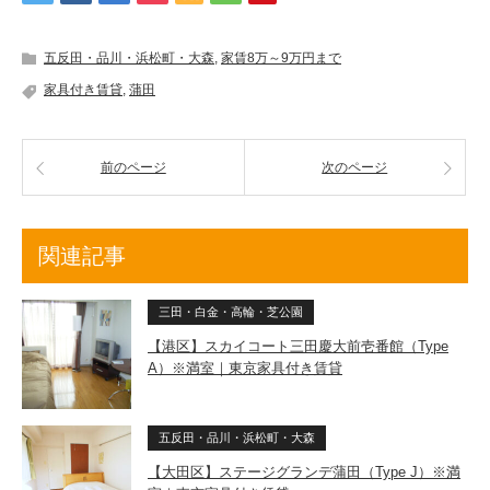
五反田・品川・浜松町・大森
,
家賃8万～9万円まで
家具付き賃貸
,
蒲田
前のページ
次のページ
関連記事
三田・白金・高輪・芝公園
【港区】スカイコート三田慶大前壱番館（Type
A）※満室｜東京家具付き賃貸
五反田・品川・浜松町・大森
【大田区】ステージグランデ蒲田（Type J）※満