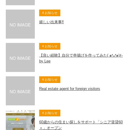
4 お知らせ
嬉しい出来事‼
4 お知らせ
【良い経験】自分で串揚げを作ってみた( ๑❛ᴗ❛๑)۶-
by Lee
4 お知らせ
Real estate agent for foreign visitors
4 お知らせ
60歳からの住まい探しをサポート「シニア賃貸60
＋」オープン