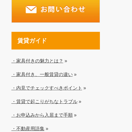
賃貸ガイド
・家具付きの魅力とは？
»
・家具付き、一般賃貸の違い
»
・内見でチェックすべきポイント
»
・賃貸で起こりがちなトラブル
»
・お申込みから入居まで手順
»
・不動産用語集
»