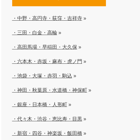
・中野・高円寺・荻窪・吉祥寺
»
・三田・白金・高輪
»
・高田馬場・早稲田・大久保
»
・六本木・赤坂・麻布・虎ノ門
»
・池袋・大塚・赤羽・駒込
»
・神田・秋葉原・水道橋・神保町
»
・銀座・日本橋・人形町
»
・代々木・渋谷・恵比寿・目黒
»
・新宿・四谷・神楽坂・飯田橋
»