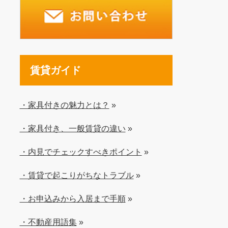
賃貸ガイド
・家具付きの魅力とは？
»
・家具付き、一般賃貸の違い
»
・内見でチェックすべきポイント
»
・賃貸で起こりがちなトラブル
»
・お申込みから入居まで手順
»
・不動産用語集
»