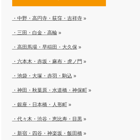
・中野・高円寺・荻窪・吉祥寺
»
・三田・白金・高輪
»
・高田馬場・早稲田・大久保
»
・六本木・赤坂・麻布・虎ノ門
»
・池袋・大塚・赤羽・駒込
»
・神田・秋葉原・水道橋・神保町
»
・銀座・日本橋・人形町
»
・代々木・渋谷・恵比寿・目黒
»
・新宿・四谷・神楽坂・飯田橋
»