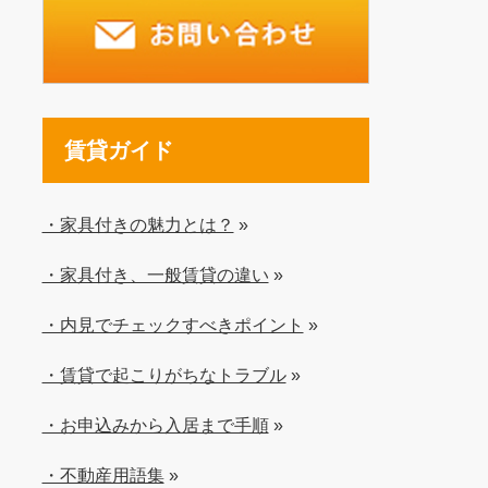
賃貸ガイド
・家具付きの魅力とは？
»
・家具付き、一般賃貸の違い
»
・内見でチェックすべきポイント
»
・賃貸で起こりがちなトラブル
»
・お申込みから入居まで手順
»
・不動産用語集
»