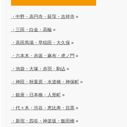
・中野・高円寺・荻窪・吉祥寺
»
・三田・白金・高輪
»
・高田馬場・早稲田・大久保
»
・六本木・赤坂・麻布・虎ノ門
»
・池袋・大塚・赤羽・駒込
»
・神田・秋葉原・水道橋・神保町
»
・銀座・日本橋・人形町
»
・代々木・渋谷・恵比寿・目黒
»
・新宿・四谷・神楽坂・飯田橋
»