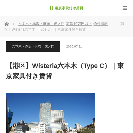
ホーム
六本木・赤坂・麻布・虎ノ門
,
家賃10万円以上
,
物件情報
【港
区】Wisteria六本木（Type C）｜東京家具付き賃貸
六本木・赤坂・麻布・虎ノ門
2026.07.11
【港区】Wisteria六本木（Type C）｜東
京家具付き賃貸