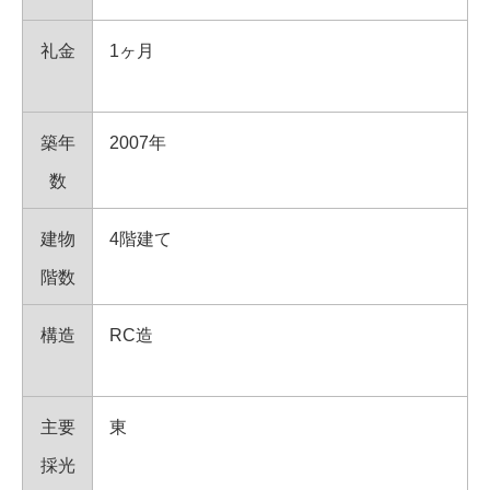
礼金
1ヶ月
築年
2007年
数
建物
4階建て
階数
構造
RC造
主要
東
採光