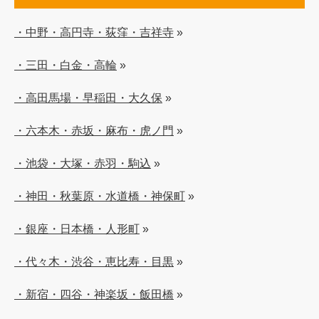
・中野・高円寺・荻窪・吉祥寺
»
・三田・白金・高輪
»
・高田馬場・早稲田・大久保
»
・六本木・赤坂・麻布・虎ノ門
»
・池袋・大塚・赤羽・駒込
»
・神田・秋葉原・水道橋・神保町
»
・銀座・日本橋・人形町
»
・代々木・渋谷・恵比寿・目黒
»
・新宿・四谷・神楽坂・飯田橋
»