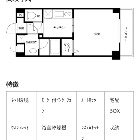
特徴
ﾈｯﾄ環境
ﾓﾆﾀｰ付ｲﾝﾀｰﾌｫ
ｵｰﾄﾛｯｸ
宅配
ﾝ
BOX
ｳｫｼｭﾚｯﾄ
浴室乾燥機
ｼｽﾃﾑｷｯﾁ
収納
ﾝ