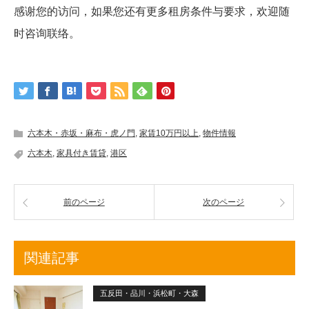
感谢您的访问，如果您还有更多租房条件与要求，欢迎随
时咨询联络。
六本木・赤坂・麻布・虎ノ門
,
家賃10万円以上
,
物件情報
六本木
,
家具付き賃貸
,
港区
前のページ
次のページ
関連記事
五反田・品川・浜松町・大森