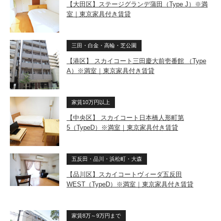
【大田区】ステージグランデ蒲田（Type J）※満
室｜東京家具付き賃貸
三田・白金・高輪・芝公園
【港区】 スカイコート三田慶大前壱番館 （Type
A）※満室｜東京家具付き賃貸
家賃10万円以上
【中央区】 スカイコート日本橋人形町第
5（TypeD）※満室｜東京家具付き賃貸
五反田・品川・浜松町・大森
【品川区】スカイコートヴィーダ五反田
WEST（TypeD）※満室｜東京家具付き賃貸
家賃8万～9万円まで