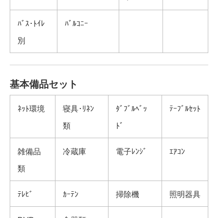
ﾊﾞｽ･ﾄｲﾚ
ﾊﾞﾙｺﾆｰ
別
基本備品セット
ﾈｯﾄ環境
寝具･ﾘﾈﾝ
ﾀﾞﾌﾞﾙﾍﾞｯ
ﾃｰﾌﾞﾙｾｯﾄ
類
ﾄﾞ
雑備品
冷蔵庫
電子ﾚﾝｼﾞ
ｴｱｺﾝ
類
ﾃﾚﾋﾞ
ｶｰﾃﾝ
掃除機
照明器具