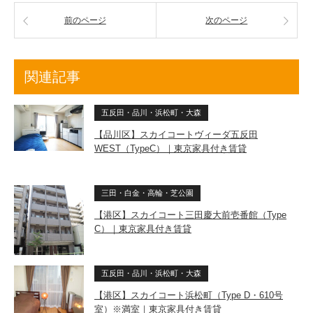
前のページ
次のページ
関連記事
五反田・品川・浜松町・大森
【品川区】スカイコートヴィーダ五反田
WEST（TypeC）｜東京家具付き賃貸
三田・白金・高輪・芝公園
【港区】スカイコート三田慶大前壱番館（Type
C）｜東京家具付き賃貸
五反田・品川・浜松町・大森
【港区】スカイコート浜松町（Type D・610号
室）※満室｜東京家具付き賃貸