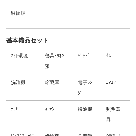
駐輪場
基本備品セット
ﾈｯﾄ環境
寝具･ﾘﾈﾝ
ﾍﾞｯﾄﾞ
ｲｽ
類
洗濯機
冷蔵庫
電子ﾚﾝ
ｴｱｺﾝ
ｼﾞ
ﾃﾚﾋﾞ
ｶｰﾃﾝ
掃除機
照明器
具
DVDﾌﾟﾚｲﾔ
乾燥機
食器類
雑備品