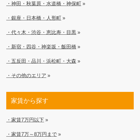
・神田・秋葉原・水道橋・神保町
»
・銀座・日本橋・人形町
»
・代々木・渋谷・恵比寿・目黒
»
・新宿・四谷・神楽坂・飯田橋
»
・五反田・品川・浜松町・大森
»
・その他のエリア
»
家賃から探す
・家賃7万円以下
»
・家賃7万～8万円まで
»