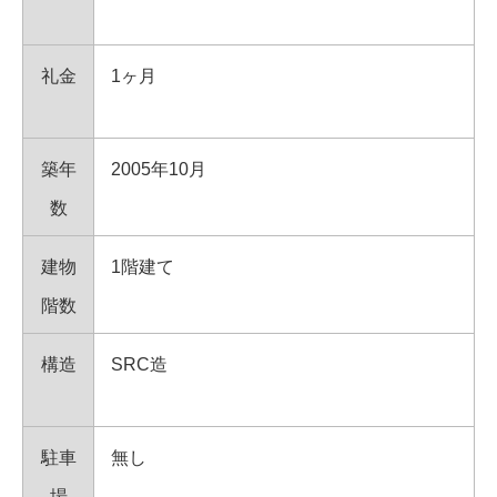
礼金
1ヶ月
築年
2005年10月
数
建物
1階建て
階数
構造
SRC造
駐車
無し
場