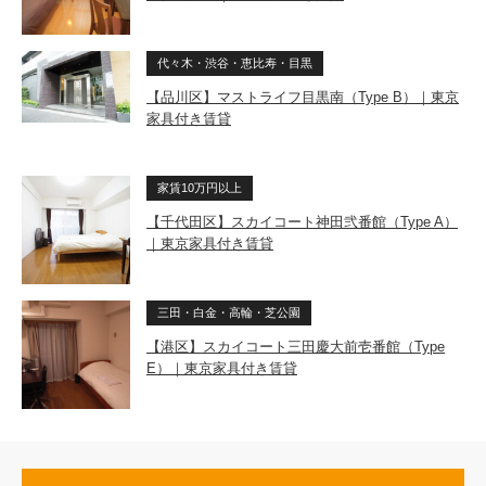
代々木・渋谷・恵比寿・目黒
【品川区】マストライフ目黒南（Type B）｜東京
家具付き賃貸
家賃10万円以上
【千代田区】スカイコート神田弐番館（Type A）
｜東京家具付き賃貸
三田・白金・高輪・芝公園
【港区】スカイコート三田慶大前壱番館（Type
E）｜東京家具付き賃貸