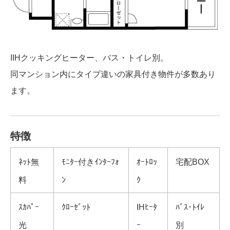
IIHクッキングヒーター、バス・トイレ別。
同マンション内にタイプ違いの家具付き物件が多数あり
ます。
特徴
ﾈｯﾄ無
ﾓﾆﾀｰ付きｲﾝﾀｰﾌｫ
ｵｰﾄﾛｯ
宅配BOX
料
ﾝ
ｸ
ｽｶﾊﾟｰ
ｸﾛｰｾﾞｯﾄ
IHﾋｰﾀ
ﾊﾞｽ･ﾄｲﾚ
光
ｰ
別