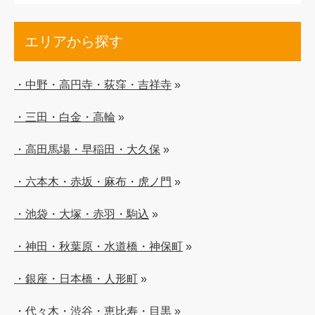
エリアから探す
・中野・高円寺・荻窪・吉祥寺
»
・三田・白金・高輪
»
・高田馬場・早稲田・大久保
»
・六本木・赤坂・麻布・虎ノ門
»
・池袋・大塚・赤羽・駒込
»
・神田・秋葉原・水道橋・神保町
»
・銀座・日本橋・人形町
»
・代々木・渋谷・恵比寿・目黒
»