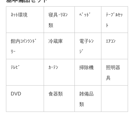
ﾈｯﾄ環境
寝具･ﾘﾈﾝ
ﾍﾞｯﾄﾞ
ﾃｰﾌﾞﾙｾｯ
類
ﾄ
館内ｺｲﾝﾗﾝﾄﾞ
冷蔵庫
電子ﾚﾝ
ｴｱｺﾝ
ﾘｰ
ｼﾞ
ﾃﾚﾋﾞ
ｶｰﾃﾝ
掃除機
照明器
具
DVD
食器類
雑備品
類