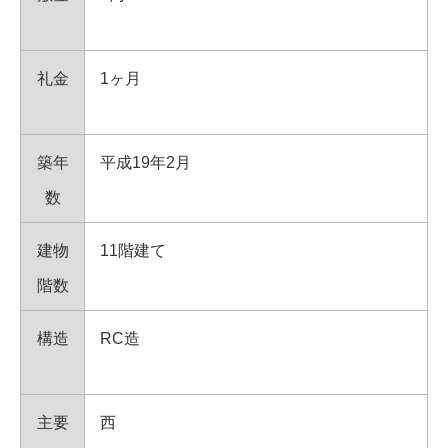
礼金
1ヶ月
築年
平成19年2月
数
建物
11階建て
階数
構造
RC造
主要
西