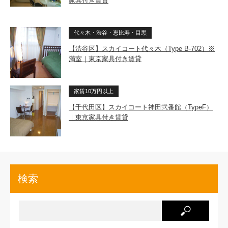
家具付き賃貸
代々木・渋谷・恵比寿・目黒
【渋谷区】スカイコート代々木（Type B-702）※
満室｜東京家具付き賃貸
家賃10万円以上
【千代田区】スカイコート神田弐番館（TypeF）
｜東京家具付き賃貸
検索