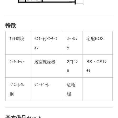
特徴
ﾈｯﾄ環境
ﾓﾆﾀｰ付ｲﾝﾀｰﾌ
ｵｰﾄﾛｯ
宅配BOX
ｫﾝ
ｸ
ｳｫｼｭﾚｯﾄ
浴室乾燥機
2口ｺﾝ
BS・CSｱﾝ
ﾛ
ﾃﾅ
ﾊﾞｽ･ﾄｲﾚ
ｸﾛｰｾﾞｯﾄ
駐輪
別
場
基本備品セット