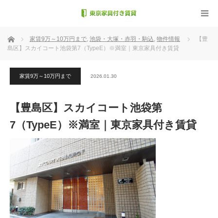
ホーム
家賃9万～10万円まで
,
池袋・大塚・赤羽・駒込
,
物件情報
【豊
島区】スカイコート池袋第7（TypeE）※満室｜東京家具付き賃貸
家賃9万～10万円まで
2026.01.30
【豊島区】スカイコート池袋第
7（TypeE）※満室｜東京家具付き賃貸