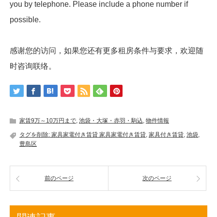
you by telephone. Please include a phone number if
possible.
感谢您的访问，如果您还有更多租房条件与要求，欢迎随
时咨询联络。
家賃9万～10万円まで
,
池袋・大塚・赤羽・駒込
,
物件情報
タグを削除: 家具家電付き賃貸 家具家電付き賃貸
,
家具付き賃貸
,
池袋
,
豊島区
前のページ
次のページ