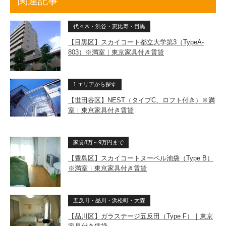
関連記事
代々木・渋谷・恵比寿・目黒
【目黒区】スカイコート都立大学第3（TypeA-
803）※満室｜東京家具付き賃貸
1.エリアから探す
【世田谷区】NEST（タイプC、ロフト付き）※満
室｜東京家具付き賃貸
家賃8万～9万円まで
【豊島区】スカイコートヌーベル池袋（Type B）
※満室｜東京家具付き賃貸
五反田・品川・浜松町・大森
【品川区】ガラステージ五反田（Type F）｜東京