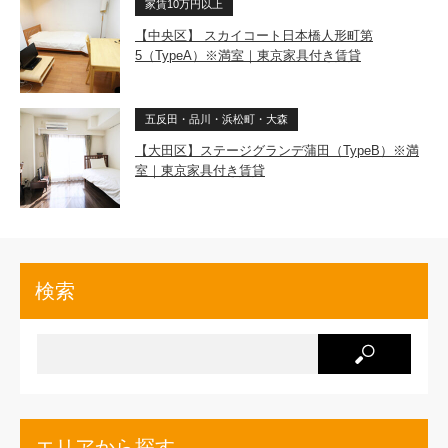
家賃10万円以上
【中央区】 スカイコート日本橋人形町第
5（TypeA）※満室｜東京家具付き賃貸
五反田・品川・浜松町・大森
【大田区】ステージグランデ蒲田（TypeB）※満
室｜東京家具付き賃貸
検索
エリアから探す