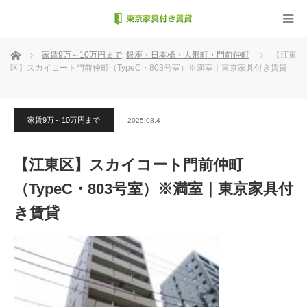
ホーム
家賃9万～10万円まで
,
銀座・日本橋・人形町・門前仲町
【江東
区】スカイコート門前仲町（TypeC・803号室）※満室｜東京家具付き賃貸
家賃9万～10万円まで
2025.08.4
【江東区】スカイコート門前仲町
（TypeC・803号室）※満室｜東京家具付
き賃貸