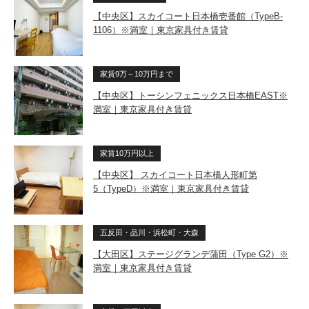
【中央区】スカイコート日本橋壱番館（TypeB-
1106）※満室｜東京家具付き賃貸
家賃9万～10万円まで
【中央区】トーシンフェニックス日本橋EAST※
満室｜東京家具付き賃貸
家賃10万円以上
【中央区】 スカイコート日本橋人形町第
5（TypeD）※満室｜東京家具付き賃貸
五反田・品川・浜松町・大森
【大田区】ステージグランデ蒲田（Type G2）※
満室｜東京家具付き賃貸