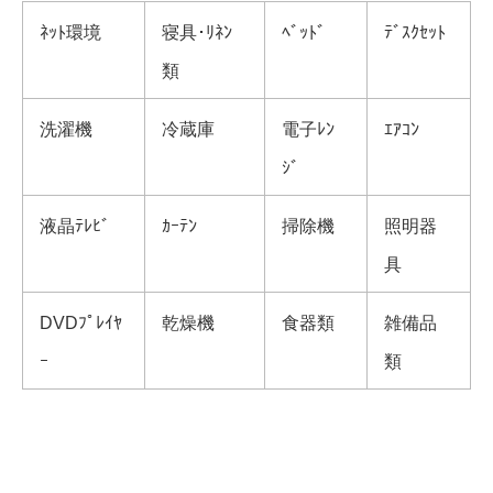
ﾈｯﾄ環境
寝具･ﾘﾈﾝ
ﾍﾞｯﾄﾞ
ﾃﾞｽｸｾｯﾄ
類
洗濯機
冷蔵庫
電子ﾚﾝ
ｴｱｺﾝ
ｼﾞ
液晶ﾃﾚﾋﾞ
ｶｰﾃﾝ
掃除機
照明器
具
DVDﾌﾟﾚｲﾔ
乾燥機
食器類
雑備品
ｰ
類