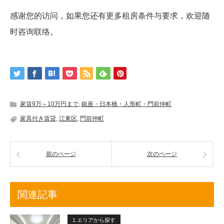
感谢您的访问，如果您还有更多租房条件与要求，欢迎随
时咨询联络。
家賃9万～10万円まで
,
銀座・日本橋・人形町・門前仲町
家具付き賃貸
,
江東区
,
門前仲町
前のページ
次のページ
関連記事
1.エリアから探す