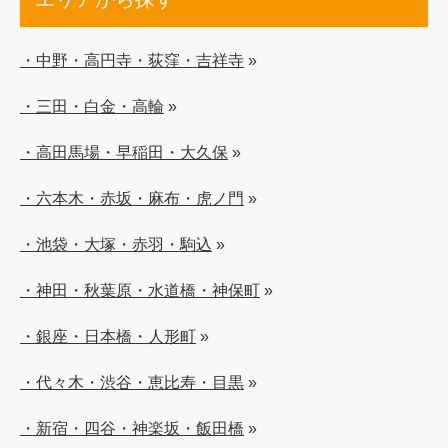
・中野・高円寺・荻窪・吉祥寺
»
・三田・白金・高輪
»
・高田馬場・早稲田・大久保
»
・六本木・赤坂・麻布・虎ノ門
»
・池袋・大塚・赤羽・駒込
»
・神田・秋葉原・水道橋・神保町
»
・銀座・日本橋・人形町
»
・代々木・渋谷・恵比寿・目黒
»
・新宿・四谷・神楽坂・飯田橋
»