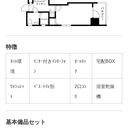
特徴
ﾈｯﾄ環
ﾓﾆﾀｰ付きｲﾝﾀｰﾌｫ
ｵｰﾄﾛｯ
宅配BOX
境
ﾝ
ｸ
ｳｫｼｭﾚｯ
ﾊﾞｽ･ﾄｲﾚ別
2口ｺﾝ
浴室乾燥
ﾄ
ﾛ
機
基本備品セット