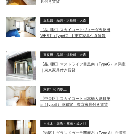
具付き賃貸
五反田・品川・浜松町・大森
【品川区】スカイコートヴィーダ五反田
WEST（TypeC）｜東京家具付き賃貸
五反田・品川・浜松町・大森
【品川区】マストライフ目黒南（TypeG）※満室
｜東京家具付き賃貸
家賃10万円以上
【中央区】スカイコート日本橋人形町第
5（TypeB）※満室｜東京家具付き賃貸
六本木・赤坂・麻布・虎ノ門
【港区】グランドガーラ西麻布（Type A）※満室