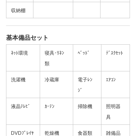
収納棚
基本備品セット
ﾈｯﾄ環境
寝具･ﾘﾈﾝ
ﾍﾞｯﾄﾞ
ﾃﾞｽｸｾｯﾄ
類
洗濯機
冷蔵庫
電子ﾚﾝ
ｴｱｺﾝ
ｼﾞ
液晶ﾃﾚﾋﾞ
ｶｰﾃﾝ
掃除機
照明器
具
DVDﾌﾟﾚｲﾔ
乾燥機
食器類
雑備品