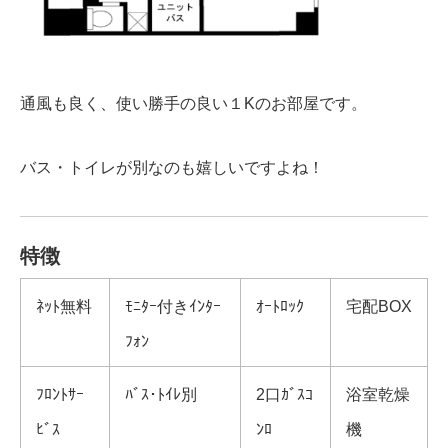
通風も良く、使い勝手の良い１Kのお部屋です。
バス・トイレが別なのも嬉しいですよね！
特徴
ﾈｯﾄ無料
ﾓﾆﾀｰ付きｲﾝﾀｰ
ｵｰﾄﾛｯｸ
宅配BOX
ﾌｫﾝ
ﾌﾛﾝﾄｻｰ
ﾊﾞｽ･ﾄｲﾚ別
2口ｶﾞｽｺ
浴室乾燥
ﾋﾞｽ
ﾝﾛ
機