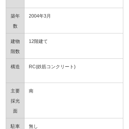
築年
2004年3月
数
建物
12階建て
階数
構造
RC(鉄筋コンクリート)
主要
南
採光
面
駐車
無し