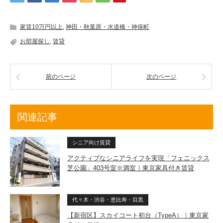
家賃10万円以上
,
神田・秋葉原・水道橋・神保町
お部屋探し
,
賃貸
前のページ
次のページ
関連記事
シニア向け賃貸
アクティブなシニアライフを実現「フェニックス
芝公園」403号室※満室｜東京家具付き賃貸
代々木・渋谷・恵比寿・目黒
【新宿区】スカイコート初台（TypeA）｜東京家