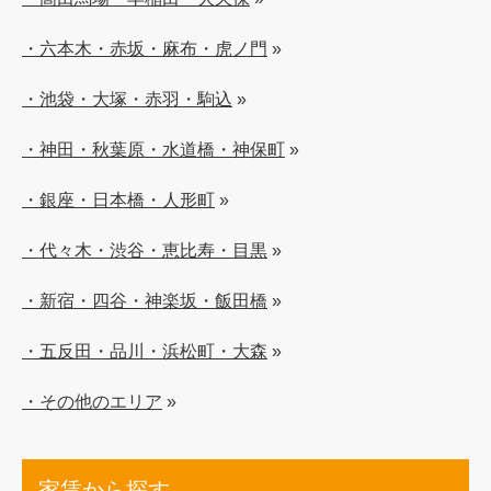
・六本木・赤坂・麻布・虎ノ門
»
・池袋・大塚・赤羽・駒込
»
・神田・秋葉原・水道橋・神保町
»
・銀座・日本橋・人形町
»
・代々木・渋谷・恵比寿・目黒
»
・新宿・四谷・神楽坂・飯田橋
»
・五反田・品川・浜松町・大森
»
・その他のエリア
»
家賃から探す